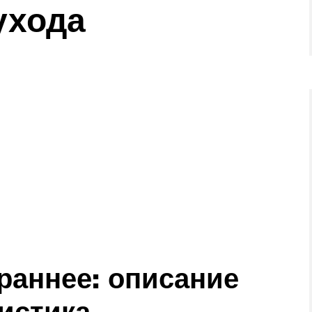
ухода
раннее: описание
ристика