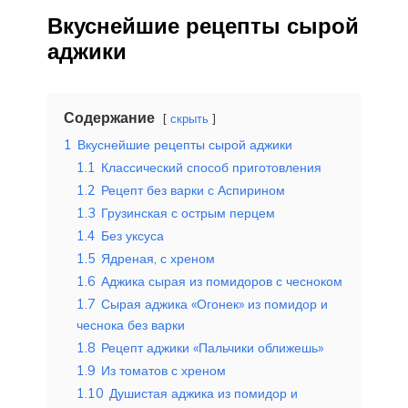
Вкуснейшие рецепты сырой
аджики
Содержание
скрыть
1
Вкуснейшие рецепты сырой аджики
1.1
Классический способ приготовления
1.2
Рецепт без варки с Аспирином
1.3
Грузинская с острым перцем
1.4
Без уксуса
1.5
Ядреная, с хреном
1.6
Аджика сырая из помидоров с чесноком
1.7
Сырая аджика «Огонек» из помидор и
чеснока без варки
1.8
Рецепт аджики «Пальчики оближешь»
1.9
Из томатов с хреном
1.10
Душистая аджика из помидор и