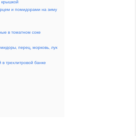
й крышкой
ерцем и помидорами на зиму
ые в томатном соке
мидоры, перец, морковь, лук
й в трехлитровой банке