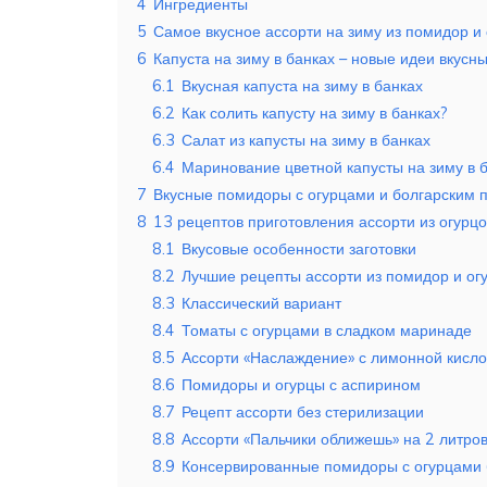
4
Ингредиенты
5
Самое вкусное ассорти на зиму из помидор и
6
Капуста на зиму в банках – новые идеи вкусны
6.1
Вкусная капуста на зиму в банках
6.2
Как солить капусту на зиму в банках?
6.3
Салат из капусты на зиму в банках
6.4
Маринование цветной капусты на зиму в 
7
Вкусные помидоры с огурцами и болгарским п
8
13 рецептов приготовления ассорти из огурц
8.1
Вкусовые особенности заготовки
8.2
Лучшие рецепты ассорти из помидор и ог
8.3
Классический вариант
8.4
Томаты с огурцами в сладком маринаде
8.5
Ассорти «Наслаждение» с лимонной кисло
8.6
Помидоры и огурцы с аспирином
8.7
Рецепт ассорти без стерилизации
8.8
Ассорти «Пальчики оближешь» на 2 литро
8.9
Консервированные помидоры с огурцами 