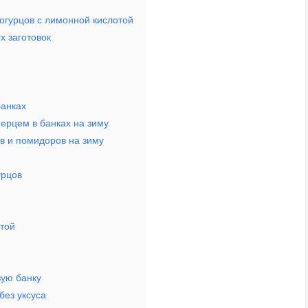
 огурцов с лимонной кислотой
х заготовок
банках
ерцем в банках на зиму
ов и помидоров на зиму
урцов
той
вую банку
без уксуса