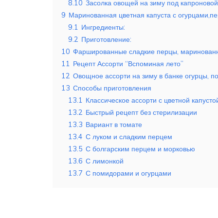
8.10
Засолка овощей на зиму под капроново
9
Маринованная цветная капуста с огурцами,п
9.1
Ингредиенты:
9.2
Приготовление:
10
Фаршированные сладкие перцы, маринованн
11
Рецепт Ассорти “Вспоминая лето”
12
Овощное ассорти на зиму в банке огурцы, по
13
Способы приготовления
13.1
Классическое ассорти с цветной капусто
13.2
Быстрый рецепт без стерилизации
13.3
Вариант в томате
13.4
С луком и сладким перцем
13.5
С болгарским перцем и морковью
13.6
С лимонкой
13.7
С помидорами и огурцами