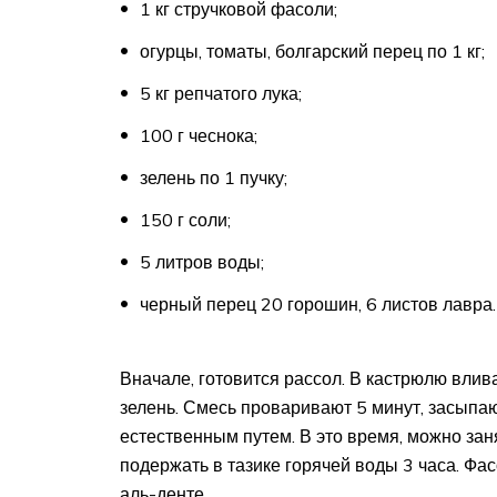
1 кг стручковой фасоли;
огурцы, томаты, болгарский перец по 1 кг;
5 кг репчатого лука;
100 г чеснока;
зелень по 1 пучку;
150 г соли;
5 литров воды;
черный перец 20 горошин, 6 листов лавра.
Вначале, готовится рассол. В кастрюлю влива
зелень. Смесь проваривают 5 минут, засыпа
естественным путем. В это время, можно за
подержать в тазике горячей воды 3 часа. Фа
аль-денте.