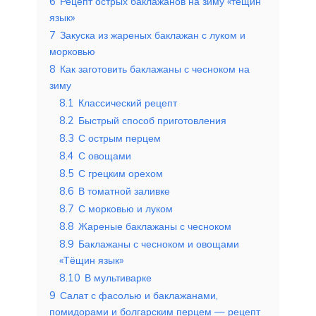
6
Рецепт острых баклажанов на зиму «тещин
язык»
7
Закуска из жареных баклажан с луком и
морковью
8
Как заготовить баклажаны с чесноком на
зиму
8.1
Классический рецепт
8.2
Быстрый способ приготовления
8.3
С острым перцем
8.4
С овощами
8.5
С грецким орехом
8.6
В томатной заливке
8.7
С морковью и луком
8.8
Жареные баклажаны с чесноком
8.9
Баклажаны с чесноком и овощами
«Тёщин язык»
8.10
В мультиварке
9
Салат с фасолью и баклажанами,
помидорами и болгарским перцем — рецепт