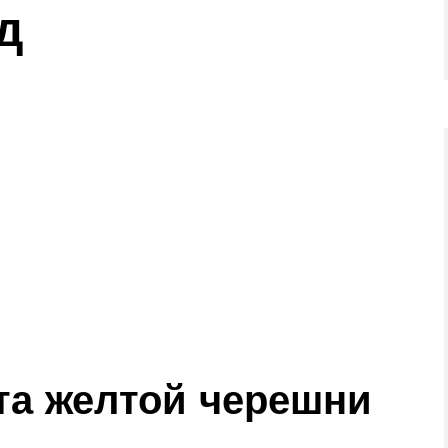
д
та желтой черешни