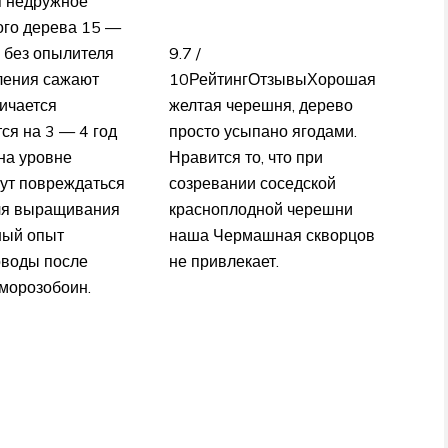
я недружное
ого дерева 15 —
. без опылителя
9.7 /
ыления сажают
10РейтингОтзывыХорошая
ичается
желтая черешня, дерево
ся на 3 — 4 год
просто усыпано ягодами.
на уровне
Нравится то, что при
гут повреждаться
созревании соседской
ля выращивания
красноплодной черешни
ный опыт
наша Чермашная скворцов
оводы после
не привлекает.
 морозобоин.