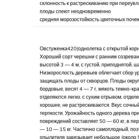
склонность к растрескиванию при переув
плоды спеют неодновременно
средняя морозостойкость цветочных поче
Овстуженка420(однолетка с открытой кор
Хороший сорт черешни с ранним созреван
высотой 3 — 4 м, с густой, приподнятой, 
Низкорослость деревьев облегчает сбор у
защищать плоды от скворцов. Плоды окру
бордовые, весят 4 — 7 г, мякоть темно-кр
отделяются легко, с сухим отрывом, отделе
хорошее, не растрескиваются. Вкус сочный
терпкости. Урожайность одного дерева пр
повреждений составляет 50 — 60 кг, в п
— 10 — 15 кг. Частично самоплодный, поэ
опылителя завязывает небольшое (около 