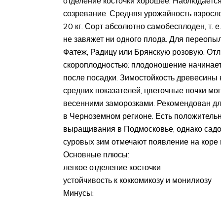
отделение косточки хорошее. Наблюдаетс
созревание. Средняя урожайность взросл
20 кг. Сорт абсолютно самобесплоден, т. е
не завяжет ни одного плода. Для переоп
Фатеж, Радицу или Брянскую розовую. Отл
скороплодностью: плодоношение начинает
после посадки. Зимостойкость древесины 
средних показателей, цветочные почки мо
весенними заморозками. Рекомендован д
в Черноземном регионе. Есть положитель
выращивания в Подмосковье, однако сад
суровых зим отмечают появление на коре
Основные плюсы:
легкое отделение косточки
устойчивость к коккомикозу и монилиозу
Минусы: