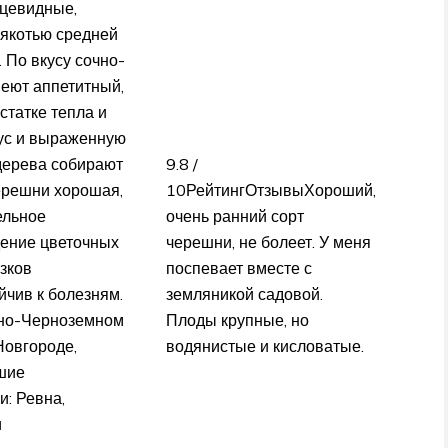
дцевидные,
мякотью средней
. По вкусу сочно-
меют аппетитный,
статке тепла и
ус и выраженную
 дерева собирают
9.8 /
черешни хорошая,
10РейтингОтзывыХороший,
ельное
очень ранний сорт
дение цветочных
черешни, не болеет. У меня
зков
поспевает вместе с
йчив к болезням.
земляникой садовой.
ьно-Черноземном
Плоды крупные, но
Новгороде,
водянистые и кисловатые.
шие
: Ревна,
и