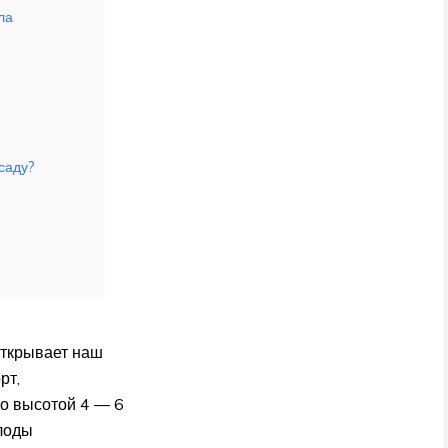
ла
саду?
Открывает наш
рт,
о высотой 4 — 6
Плоды