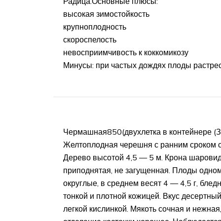
Радица.Основные плюсы:
высокая зимостойкость
крупноплодность
скороспелость
невосприимчивость к коккомикозу
Минусы: при частых дождях плоды растре
Чермашная850(двухлетка в контейнере (З
Желтоплодная черешня с ранним сроком с
Дерево высотой 4,5 — 5 м. Крона шаровид
приподнятая, не загущенная. Плоды одно
округлые, в среднем весят 4 — 4,5 г, блед
тонкой и плотной кожицей. Вкус десертный
легкой кислинкой. Мякоть сочная и нежная,