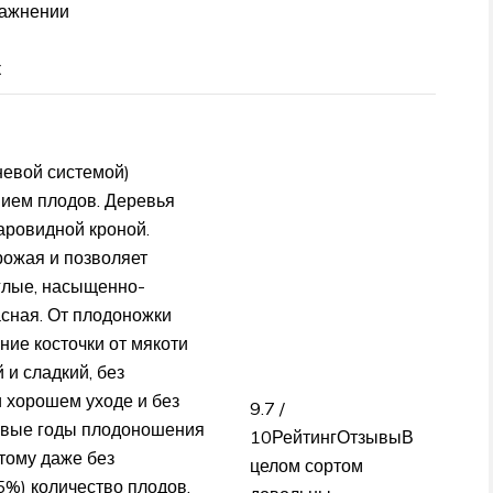
лажнении
к
невой системой)
ием плодов. Деревья
шаровидной кроной.
рожая и позволяет
глые, насыщенно-
асная. От плодоножки
ние косточки от мякоти
 и сладкий, без
и хорошем уходе и без
9.7 /
ервые годы плодоношения
10РейтингОтзывыВ
тому даже без
целом сортом
5%) количество плодов.