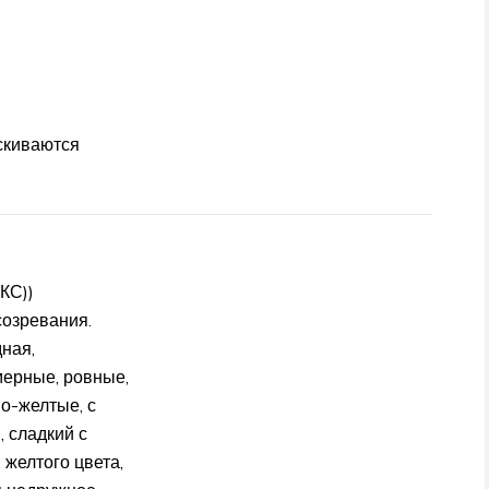
скиваются
КС))
озревания.
ная,
мерные, ровные,
но-желтые, с
, сладкий с
 желтого цвета,