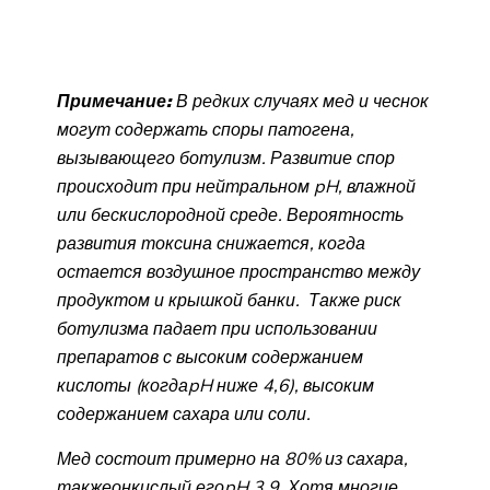
Примечание:
В редких случаях м
ед и чеснок
могут содержать споры патогена,
вызывающего ботулизм. Развитие спор
происходит при нейтральном pH, влажной
или бескислородной среде.
Вероятность
развития токсина снижается, когда
остается
воздушное пространство между
продуктом и крышкой банки.
Также р
иск
ботулизма падает при использовании
препаратов с высоким содержанием
кислоты (
когда
pH ниже 4,6), высоким
содержанием сахара или соли.
Мед состоит примерно на 80% из сахара,
также
он
кислый,
его
pH 3,9. Хотя многие