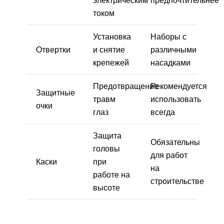
током
Установка
Наборы с
Отвертки
и снятие
различными
крепежей
насадками
Предотвращение
Рекомендуется
Защитные
травм
использовать
очки
глаз
всегда
Защита
Обязательны
головы
для работ
Каски
при
на
работе на
строительстве
высоте