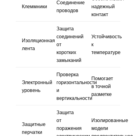
Соединение
Клеммники
надежный
проводов
контакт
Защита
соединений
Устойчивость
Изоляционная
от
к
лента
коротких
температуре
замыканий
Проверка
Помогает
Электронный
горизонтальности
в точной
уровень
и
разметке
вертикальности
Защита
от
Изолированные
Защитные
поражения
модели
перчатки
электрическим
предпочтительнее