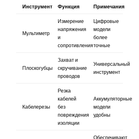
Инструмент
Функция
Примечания
Измерение
Цифровые
напряжения
модели
Мультиметр
и
более
сопротивления
точные
Захват и
Универсальный
Плоскогубцы
скручивание
инструмент
проводов
Резка
кабелей
Аккумуляторные
Кабелерезы
без
модели
повреждения
удобны
изоляции
Обеспечивают