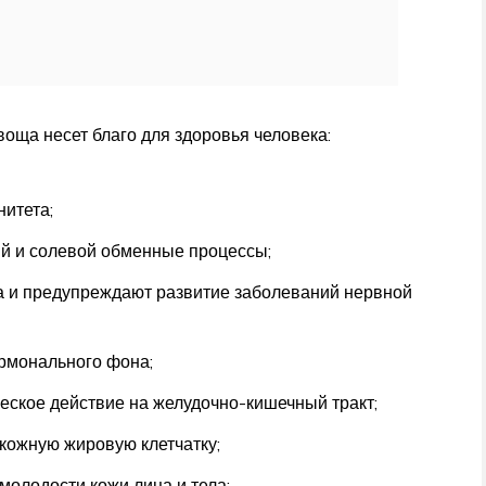
оща несет благо для здоровья человека:
итета;
ый и солевой обменные процессы;
а и предупреждают развитие заболеваний нервной
ормонального фона;
еское действие на желудочно-кишечный тракт;
кожную жировую клетчатку;
молодости кожи лица и тела;