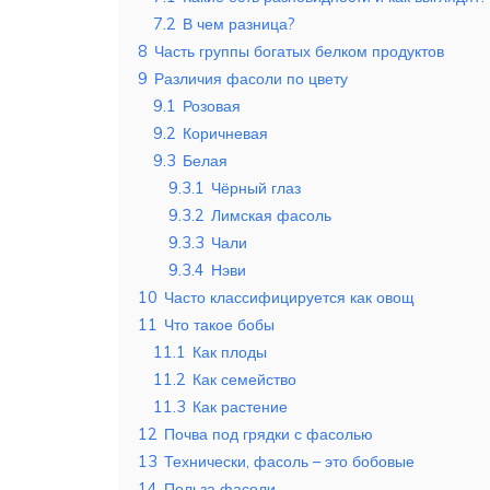
7.2
В чем разница?
8
Часть группы богатых белком продуктов
9
Различия фасоли по цвету
9.1
Розовая
9.2
Коричневая
9.3
Белая
9.3.1
Чёрный глаз
9.3.2
Лимская фасоль
9.3.3
Чали
9.3.4
Нэви
10
Часто классифицируется как овощ
11
Что такое бобы
11.1
Как плоды
11.2
Как семейство
11.3
Как растение
12
Почва под грядки с фасолью
13
Технически, фасоль – это бобовые
14
Польза фасоли