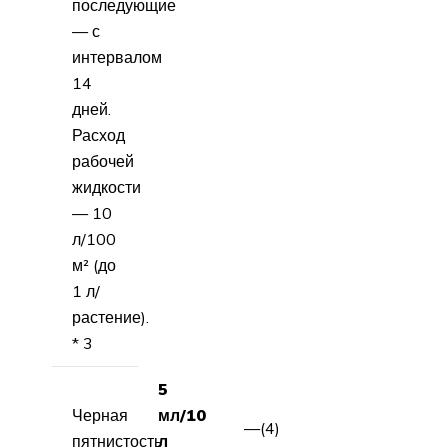
последующие
— с
интервалом
14
дней.
Расход
рабочей
жидкости
— 10
л/100
м² (до
1 л/
растение).
* 3
5
Черная
мл/10
—(4)
пятнистость
л