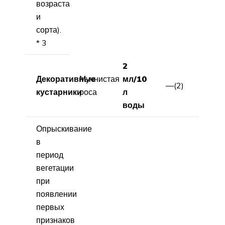
возраста
и
сорта).
* 3
2
Декоративные
Мучнистая
мл/10
—(2)
кустарники
роса
л
воды
Опрыскивание
в
период
вегетации
при
появлении
первых
признаков