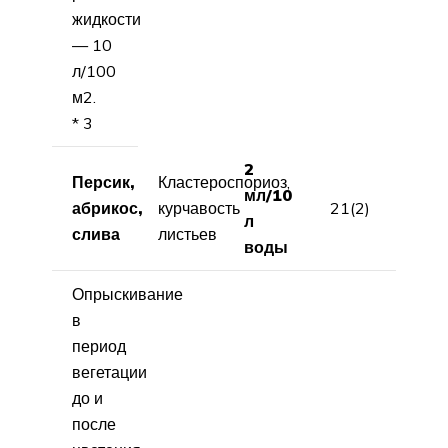
жидкости
— 10
л/100
м2.
* 3
2
Персик,
Кластероспориоз,
мл/10
абрикос,
курчавость
21(2)
л
слива
листьев
воды
Опрыскивание
в
период
вегетации
до и
после