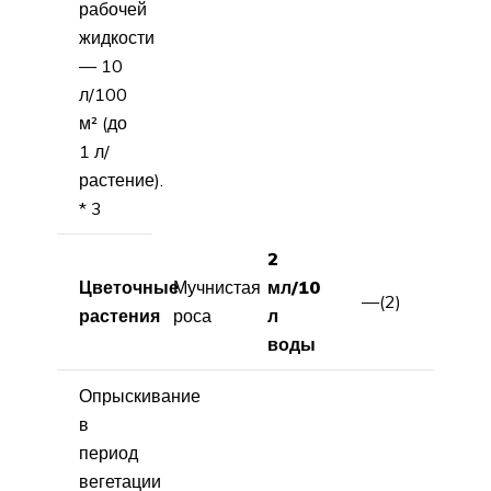
рабочей
жидкости
— 10
л/100
м² (до
1 л/
растение).
* 3
2
Цветочные
Мучнистая
мл/10
—(2)
растения
роса
л
воды
Опрыскивание
в
период
вегетации