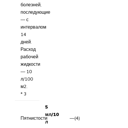
болезней,
последующие
— с
интервалом
14
дней.
Расход
рабочей
жидкости
— 10
л/100
м2.
* 3
5
мл/10
Пятнистости
—(4)
л