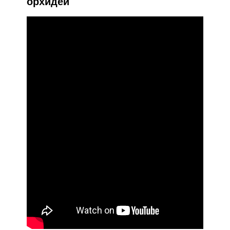
орхидей