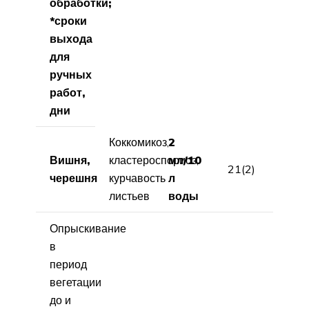
обработки;
*сроки
выхода
для
ручных
работ,
дни
Коккомикоз,
2
Вишня,
кластероспориоз,
мл/10
21(2)
черешня
курчавость
л
листьев
воды
Опрыскивание
в
период
вегетации
до и