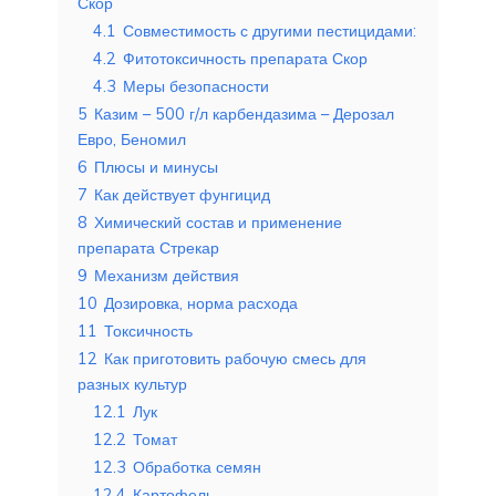
Скор
4.1
Совместимость с другими пестицидами:
4.2
Фитотоксичность препарата Скор
4.3
Меры безопасности
5
Казим – 500 г/л карбендазима – Дерозал
Евро, Беномил
6
Плюсы и минусы
7
Как действует фунгицид
8
Химический состав и применение
препарата Стрекар
9
Механизм действия
10
Дозировка, норма расхода
11
Токсичность
12
Как приготовить рабочую смесь для
разных культур
12.1
Лук
12.2
Томат
12.3
Обработка семян
12.4
Картофель