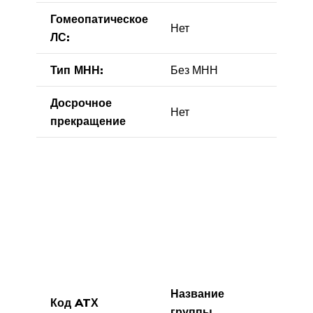
Гомеопатическое
Нет
ЛС:
Тип МНН:
Без МНН
Досрочное
Нет
прекращение
Название
Код ATХ
группы