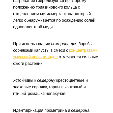
нагревании гидролизуются по второму
положению триазиново-го кольца с
отщеплением метилмеркаптана, который
легко обнаруживается по осаждению солей
одновалентной меди.
При использовании
семерона
для борьбы с
сорняками капусты в смеси с
концентратами
эмульсий инсектицидов
отмечаются сильные
ожоги растений.
Устойчивы к
семерону
крестоцветные и
злаковые сорняки, горцы вьюнковый и
птичий, ромашка непахучая.
Идентификация прометрина и
семерона
.