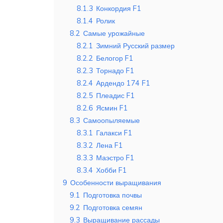
8.1.3
Конкордия F1
8.1.4
Ролик
8.2
Самые урожайные
8.2.1
Зимний Русский размер
8.2.2
Белогор F1
8.2.3
Торнадо F1
8.2.4
Ардендо 174 F1
8.2.5
Плеадис F1
8.2.6
Ясмин F1
8.3
Самоопыляемые
8.3.1
Галакси F1
8.3.2
Лена F1
8.3.3
Маэстро F1
8.3.4
Хобби F1
9
Особенности выращивания
9.1
Подготовка почвы
9.2
Подготовка семян
9.3
Выращивание рассады