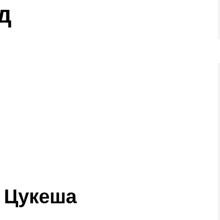
д
 Цукеша