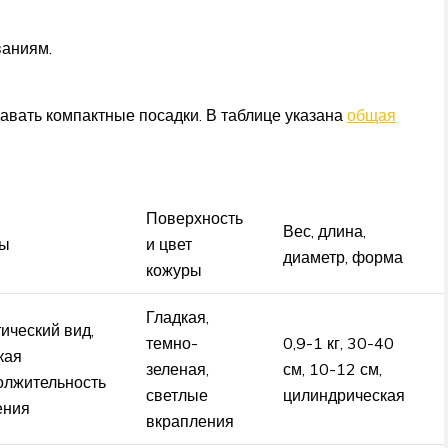
ваниям.
авать компактные посадки. В таблице указана
общая
Поверхность
Вес, длина,
ы
и цвет
диаметр, форма
кожуры
Гладкая,
ический вид,
темно-
0,9-1 кг, 30-40
кая
зеленая,
см, 10-12 см,
олжительность
светлые
цилиндрическая
ения
вкрапления