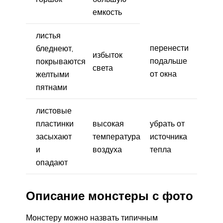
емкость
листья
перенести
бледнеют,
избыток
подальше
покрываются
света
от окна
желтыми
пятнами
листовые
пластинки
высокая
убрать от
засыхают
температура
источника
и
воздуха
тепла
опадают
Описание монстеры с фото
Монстеру можно назвать типичным