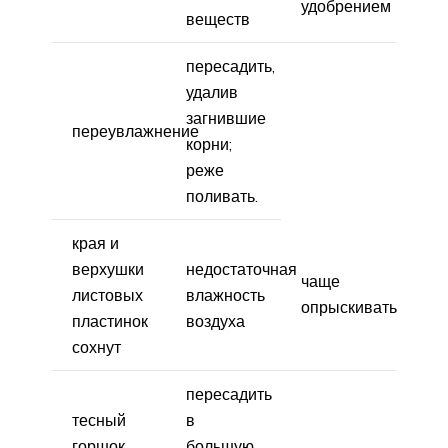
удобрением
веществ
пересадить,
удалив
загнившие
переувлажнение
корни;
реже
поливать.
края и
верхушки
недостаточная
чаще
листовых
влажность
опрыскивать
пластинок
воздуха
сохнут
пересадить
тесный
в
горшок
большую