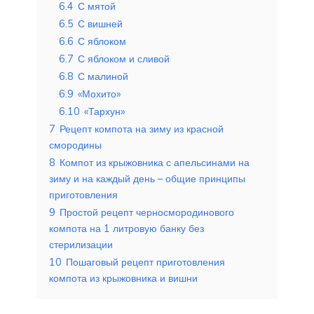
6.4
С мятой
6.5
С вишней
6.6
С яблоком
6.7
С яблоком и сливой
6.8
С малиной
6.9
«Мохито»
6.10
«Тархун»
7
Рецепт компота на зиму из красной
смородины
8
Компот из крыжовника с апельсинами на
зиму и на каждый день – общие принципы
приготовления
9
Простой рецепт черносмородинового
компота на 1 литровую банку без
стерилизации
10
Пошаговый рецепт приготовления
компота из крыжовника и вишни