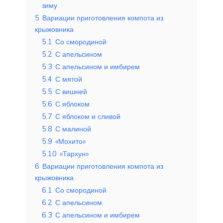
зиму
5
Вариации приготовления компота из
крыжовника
5.1
Со смородиной
5.2
С апельсином
5.3
С апельсином и имбирем
5.4
С мятой
5.5
С вишней
5.6
С яблоком
5.7
С яблоком и сливой
5.8
С малиной
5.9
«Мохито»
5.10
«Тархун»
6
Вариации приготовления компота из
крыжовника
6.1
Со смородиной
6.2
С апельсином
6.3
С апельсином и имбирем