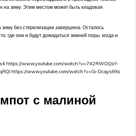
к на зиму. Этим местом может быть кладовая.
а зиму без стерилизации завершена. Осталось
о, где они и будут дожидаться зимней поры, когда и
5s4 https://www.youtube.com/watch?v=742RWOQsY-
qRQI https://www.youtube.com/watch?v=Gi-Dcqys9Xs
мпот с малиной