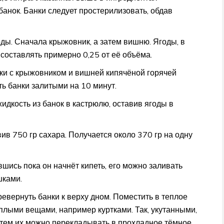
анок. Банки следует простерилизовать, обдав
ды. Сначала крыжовник, а затем вишню. Ягоды, в
 составлять примерно 0,25 от её объёма.
и с крыжовником и вишней кипячёной горячей
ь банки залитыми на 10 минут.
идкость из банок в кастрюлю, оставив ягоды в
ив 750 гр сахара. Получается около 370 гр на одну
шись пока он начнёт кипеть, его можно заливать
шками.
евернуть банки к верху дном. Поместить в теплое
ёплыми вещами, например куртками. Так, укутанными,
затем их можно перекладывать в прохладное тёмное