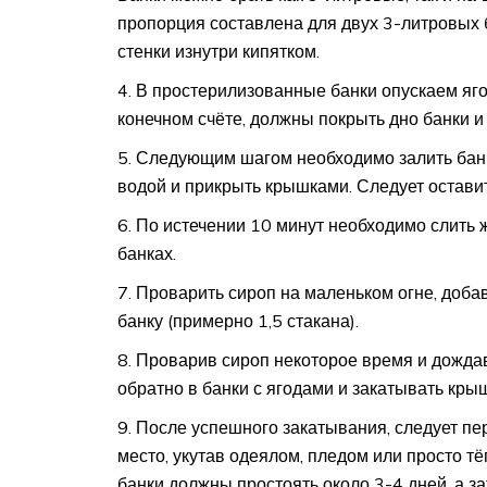
пропорция составлена для двух 3-литровых б
стенки изнутри кипятком.
В простерилизованные банки опускаем яго
конечном счёте, должны покрыть дно банки и
Следующим шагом необходимо залить банк
водой и прикрыть крышками. Следует оставит
По истечении 10 минут необходимо слить ж
банках.
Проварить сироп на маленьком огне, добав
банку (примерно 1,5 стакана).
Проварив сироп некоторое время и дождав
обратно в банки с ягодами и закатывать кры
После успешного закатывания, следует пер
место, укутав одеялом, пледом или просто т
банки должны простоять около 3-4 дней, а 