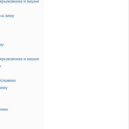
 крыжовника и вишни
на зиму
му
 крыжовника и вишни
»
условиях
зиму
ника