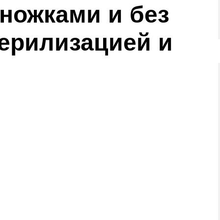
оножками и без
терилизацией и