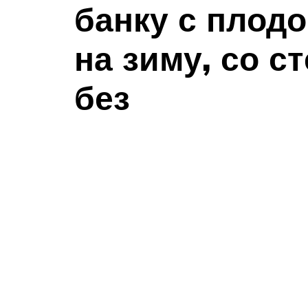
банку с плод
на зиму, со с
без