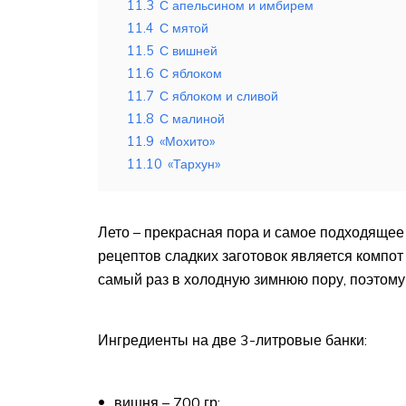
11.3
С апельсином и имбирем
11.4
С мятой
11.5
С вишней
11.6
С яблоком
11.7
С яблоком и сливой
11.8
С малиной
11.9
«Мохито»
11.10
«Тархун»
Лето – прекрасная пора и самое подходящее 
рецептов сладких заготовок является компот
самый раз в холодную зимнюю пору, поэтому
Ингредиенты на две 3-литровые банки:
вишня – 700 гр;