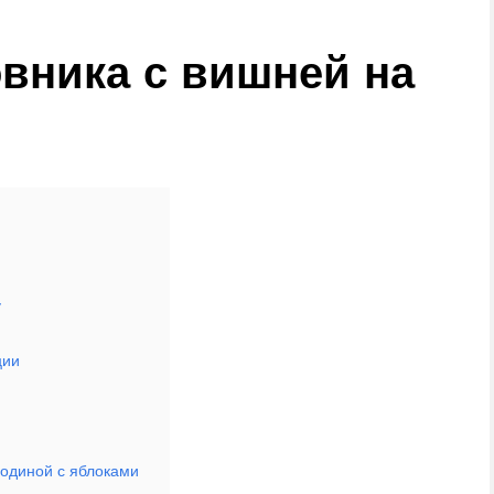
вника с вишней на
у
ции
родиной с яблоками