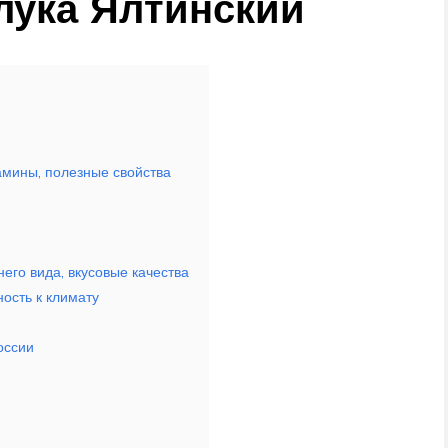
лука Ялтинский
амины, полезные свойства
его вида, вкусовые качества
ость к климату
оссии