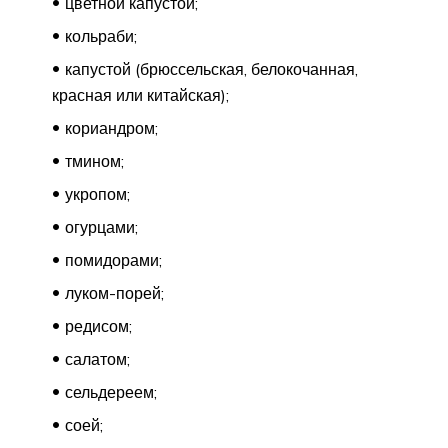
цветной капустой;
кольраби;
капустой (брюссельская, белокочанная,
красная или китайская);
кориандром;
тмином;
укропом;
огурцами;
помидорами;
луком-порей;
редисом;
салатом;
сельдереем;
соей;