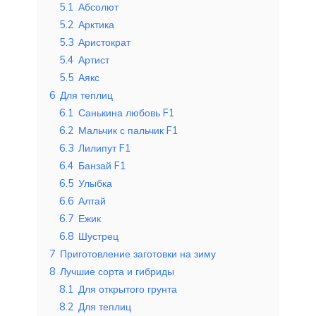
5.1
Абсолют
5.2
Арктика
5.3
Аристократ
5.4
Артист
5.5
Аякс
6
Для теплиц
6.1
Санькина любовь F1
6.2
Мальчик с пальчик F1
6.3
Лилипут F1
6.4
Банзай F1
6.5
Улыбка
6.6
Алтай
6.7
Ежик
6.8
Шустрец
7
Приготовление заготовки на зиму
8
Лучшие сорта и гибриды
8.1
Для открытого грунта
8.2
Для теплиц