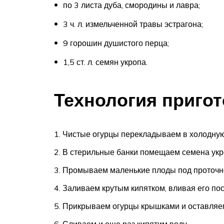
по 3 листа дуба, смородины и лавра;
3 ч. л. измельченной травы эстрагона;
9 горошин душистого перца;
1,5 ст. л. семян укропа.
Технология пригот
Чистые огурцы перекладываем в холодную в
В стерильные банки помещаем семена укро
Промываем маленькие плоды под проточно
Заливаем крутым кипятком, вливая его пос
Прикрываем огурцы крышками и оставляем
Сливаем и еще раз кипятим воду.