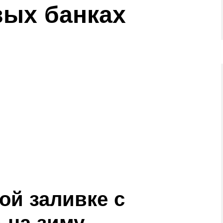
вых банках
ой заливке с
 на зиму