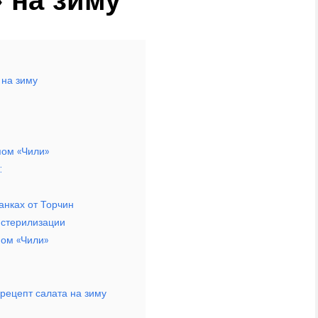
 на зиму
пом «Чили»
:
анках от Торчин
з стерилизации
пом «Чили»
 рецепт салата на зиму