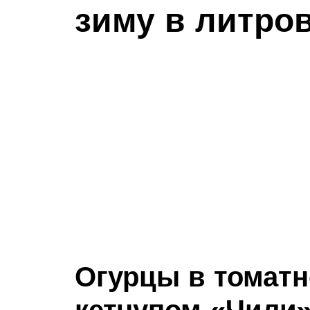
зиму в литро
Огурцы в томатн
кетчупом «Чили»