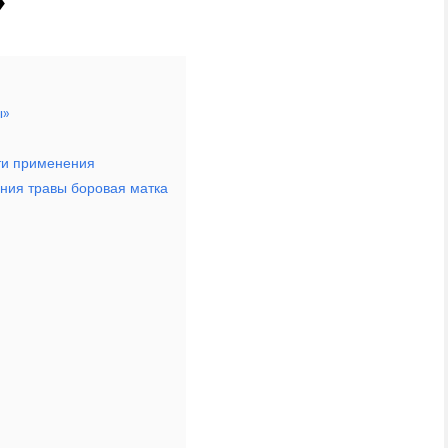
ы»
ти применения
ния травы боровая матка