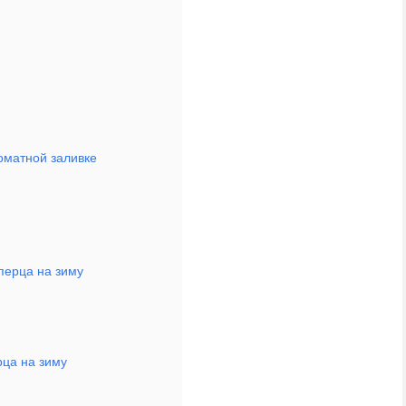
оматной заливке
перца на зиму
рца на зиму