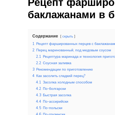
Рецепт фарширо
баклажанами в б
Содержание
скрыть
1
Рецепт фаршированных перцев с баклажанам
2
Перец маринованный, под медовым соусом
2.1
Рецептура маринада и технология пригот
2.2
Соусная заливка
3
Рекомендации по приготовлению
4
Как засолить сладкий перец?
4.1
Засолка холодным способом
4.2
По-болгарски
4.3
Быстрая засолка
4.4
По-ассирийски
4.5
По-польски
4.6
По-грузински