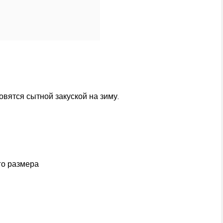
ятся сытной закуской на зиму.
го размера