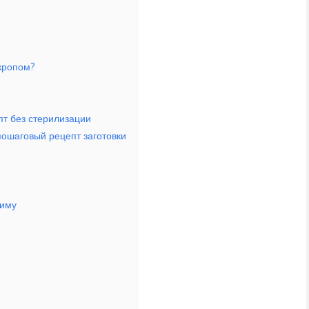
укропом?
пт без стерилизации
ошаговый рецепт заготовки
зиму