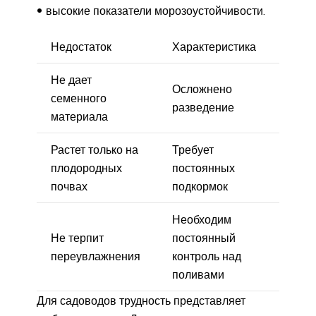
высокие показатели морозоустойчивости.
Недостаток
Характеристика
Не дает
Осложнено
семенного
разведение
материала
Растет только на
Требует
плодородных
постоянных
почвах
подкормок
Необходим
Не терпит
постоянный
переувлажнения
контроль над
поливами
Для садоводов трудность представляет