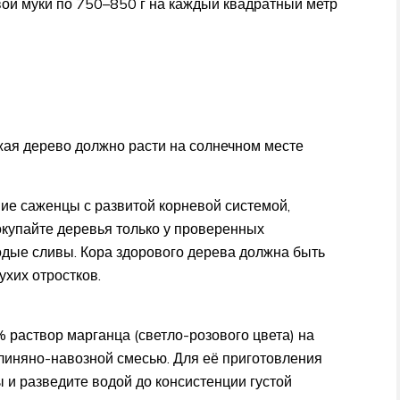
ой муки по 750–850 г на каждый квадратный метр
ая дерево должно расти на солнечном месте
ние саженцы с развитой корневой системой,
купайте деревья только у проверенных
дые сливы. Кора здорового дерева должна быть
ухих отростков.
% раствор марганца (светло-розового цвета) на
 глиняно-навозной смесью. Для её приготовления
ы и разведите водой до консистенции густой