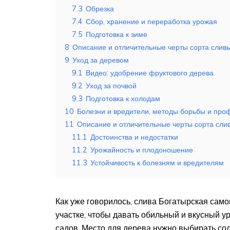
7.3
Обрезка
7.4
Сбор, хранение и переработка урожая
7.5
Подготовка к зиме
8
Описание и отличительные черты сорта слив
9
Уход за деревом
9.1
Видео: удобрение фруктового дерева
9.2
Уход за почвой
9.3
Подготовка к холодам
10
Болезни и вредители, методы борьбы и про
11
Описание и отличительные черты сорта сли
11.1
Достоинства и недостатки
11.2
Урожайность и плодоношение
11.3
Устойчивость к болезням и вредителям
Как уже говорилось, слива Богатырская само
участке, чтобы давать обильный и вкусный у
садов. Место для дерева нужно выбирать со