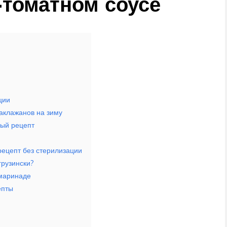
-томатном соусе
ции
баклажанов на зиму
вый рецепт
рецепт без стерилизации
грузински?
 маринаде
епты