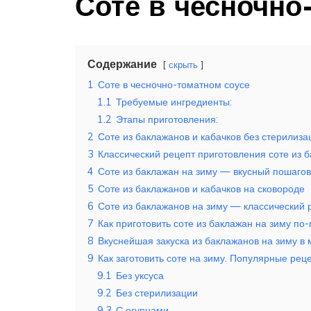
Соте в чесночно
Содержание
скрыть
1
Соте в чесночно-томатном соусе
1.1
Требуемые ингредиенты:
1.2
Этапы приготовления:
2
Соте из баклажанов и кабачков без стерилиза
3
Классический рецепт приготовления соте из 
4
Соте из баклажан на зиму — вкусный пошаго
5
Соте из баклажанов и кабачков на сковороде
6
Соте из баклажанов на зиму — классический 
7
Как приготовить соте из баклажан на зиму по-
8
Вкуснейшая закуска из баклажанов на зиму в
9
Как заготовить соте на зиму. Популярные рец
9.1
Без уксуса
9.2
Без стерилизации
9.3
С огурцами