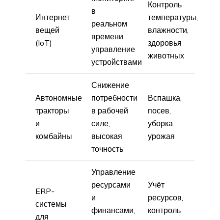
Контроль
в
Интернет
температуры,
реальном
вещей
влажности,
времени,
(IoT)
здоровья
управление
животных
устройствами
Снижение
Автономные
потребности
Вспашка,
тракторы
в рабочей
посев,
и
силе,
уборка
комбайны
высокая
урожая
точность
Управление
ресурсами
Учёт
ERP-
и
ресурсов,
системы
финансами,
контроль
для