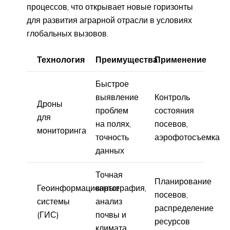
процессов, что открывает новые горизонты
для развития аграрной отрасли в условиях
глобальных вызовов.
Технология
Преимущества
Применение
Быстрое
выявление
Контроль
Дроны
проблем
состояния
для
на полях,
посевов,
мониторинга
точность
аэрофотосъемка
данных
Точная
Планирование
Геоинформационные
картография,
посевов,
системы
анализ
распределение
(ГИС)
почвы и
ресурсов
климата