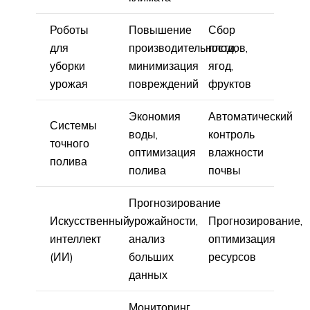
Роботы
Повышение
Сбор
для
производительности,
плодов,
уборки
минимизация
ягод,
урожая
повреждений
фруктов
Экономия
Автоматический
Системы
воды,
контроль
точного
оптимизация
влажности
полива
полива
почвы
Прогнозирование
Искусственный
урожайности,
Прогнозирование,
интеллект
анализ
оптимизация
(ИИ)
больших
ресурсов
данных
Мониторинг