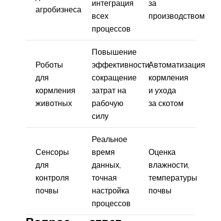
интеграция
за
агробизнеса
всех
производством
процессов
Повышение
Роботы
эффективности,
Автоматизация
для
сокращение
кормления
кормления
затрат на
и ухода
животных
рабочую
за скотом
силу
Реальное
Сенсоры
время
Оценка
для
данных,
влажности,
контроля
точная
температуры
почвы
настройка
почвы
процессов