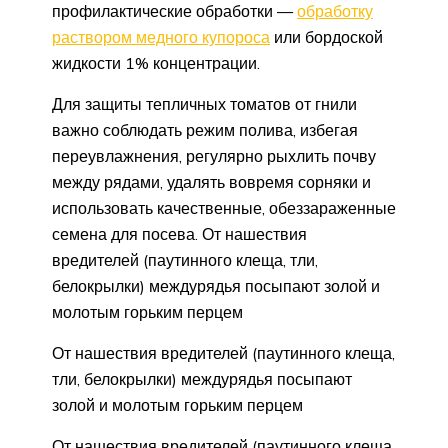
профилактические обработки —
обработку
раствором медного купороса
или бордоской
жидкости 1% концентрации.
Для защиты тепличных томатов от гнили
важно соблюдать режим полива, избегая
переувлажнения, регулярно рыхлить почву
между рядами, удалять вовремя сорняки и
использовать качественные, обеззараженные
семена для посева. От нашествия
вредителей (паутинного клеща, тли,
белокрылки) междурядья посыпают золой и
молотым горьким перцем
От нашествия вредителей (паутинного клеща,
тли, белокрылки) междурядья посыпают
золой и молотым горьким перцем
От нашествия вредителей (паутинного клеща,