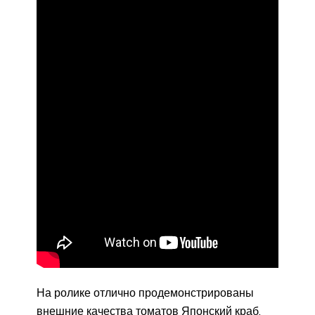
На ролике отлично продемонстрированы
внешние качества томатов Японский краб,