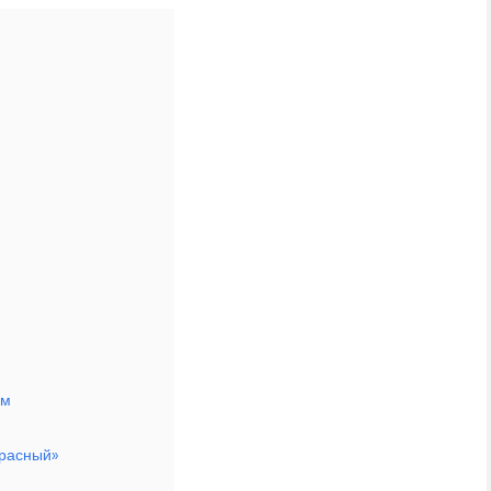
ям
расный»