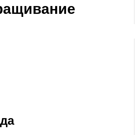
ращивание
ода