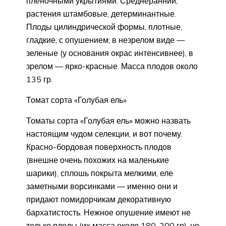
пленочными укрытиями. Среднеранний,
растения штамбовые, детерминантные.
Плоды цилиндрической формы, плотные,
гладкие, с опушением; в незрелом виде —
зеленые (у основания окрас интенсивнее), в
зрелом — ярко-красные. Масса плодов около
135 гр.
Томат сорта «Голубая ель»
Томаты сорта «Голубая ель» можно назвать
настоящим чудом селекции, и вот почему.
Красно-бордовая поверхность плодов
(внешне очень похожих на маленькие
шарики), сплошь покрыта мелкими, еле
заметными ворсинками — именно они и
придают помидорчикам декоративную
бархатистость. Нежное опушение имеют не
только плоды (их масса около 180-200 гр), но