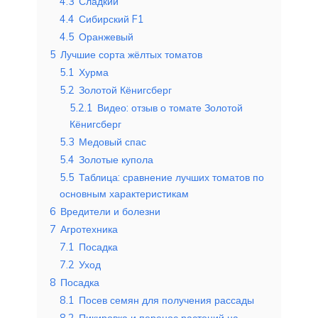
4.3
Сладкий
4.4
Сибирский F1
4.5
Оранжевый
5
Лучшие сорта жёлтых томатов
5.1
Хурма
5.2
Золотой Кёнигсберг
5.2.1
Видео: отзыв о томате Золотой
Кёнигсберг
5.3
Медовый спас
5.4
Золотые купола
5.5
Таблица: сравнение лучших томатов по
основным характеристикам
6
Вредители и болезни
7
Агротехника
7.1
Посадка
7.2
Уход
8
Посадка
8.1
Посев семян для получения рассады
8.2
Пикировка и перенос растений на