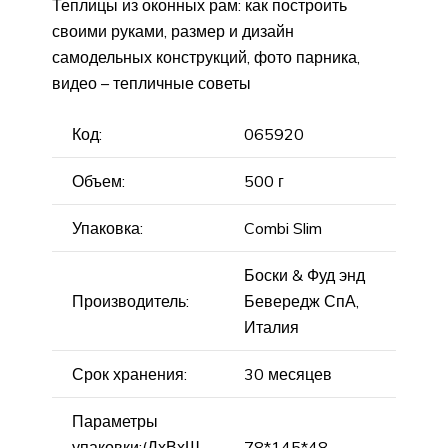
Теплицы из оконных рам: как построить
своими руками, размер и дизайн
самодельных конструкций, фото парника,
видео – тепличные советы
Код:
065920
Объем:
500 г
Упаковка:
Combi Slim
Боски & Фуд энд
Производитель:
Бевередж СпА,
Италия
Срок хранения:
30 месяцев
Параметры
упаковки:(ДхВхШ,
78*145*48