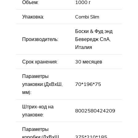
Объем:
1000 г
Упаковка:
Combi Slim
Боски & Фуд энд
Производитель:
Бевередж СпА,
Италия
Срок хранения:
30 месяцев
Параметры
упаковки:(ДхВхШ,
70*196*75
мм):
Штрих-код на
8002580424209
упаковке:
Параметры
коробки:(ДхВхШ,
375*210*185