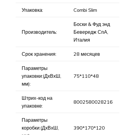
Упаковка:
Combi Slim
Боски & Фуд энд
Производитель:
Бевередж СпА,
Италия
Срок хранения:
28 месяцев
Параметры
упаковки:(ДхВхШ,
75*110*48
мм):
Штрих-код на
8002580028216
упаковке:
Параметры
коробки:(ДхВхШ,
390*170*120