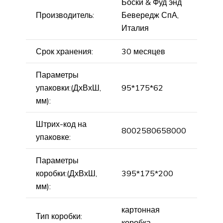
Боски & Фуд энд
Производитель:
Бевередж СпА,
Италия
Срок хранения:
30 месяцев
Параметры
упаковки:(ДхВхШ,
95*175*62
мм):
Штрих-код на
8002580658000
упаковке:
Параметры
коробки:(ДхВхШ,
395*175*200
мм):
картонная
Тип коробки:
коробка