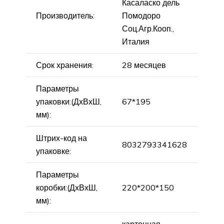
Касаласко дель
Производитель:
Помодоро
Соц.Агр.Кооп.,
Италия
Срок хранения:
28 месяцев
Параметры
упаковки:(ДхВхШ,
67*195
мм):
Штрих-код на
8032793341628
упаковке:
Параметры
коробки:(ДхВхШ,
220*200*150
мм):
картонная