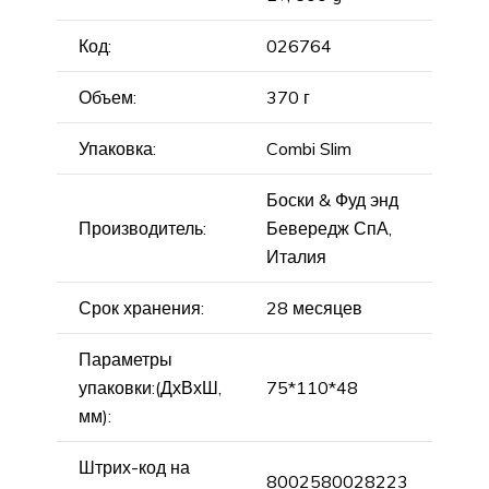
Код:
026764
Объем:
370 г
Упаковка:
Combi Slim
Боски & Фуд энд
Производитель:
Бевередж СпА,
Италия
Срок хранения:
28 месяцев
Параметры
упаковки:(ДхВхШ,
75*110*48
мм):
Штрих-код на
8002580028223