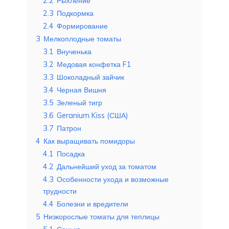
2.2
Рыхление
2.3
Подкормка
2.4
Формирование
3
Мелкоплодные томаты
3.1
Внученька
3.2
Медовая конфетка F1
3.3
Шоколадный зайчик
3.4
Черная Вишня
3.5
Зеленый тигр
3.6
Geranium Kiss (США)
3.7
Патрон
4
Как выращивать помидоры
4.1
Посадка
4.2
Дальнейший уход за томатом
4.3
Особенности ухода и возможные
трудности
4.4
Болезни и вредители
5
Низкорослые томаты для теплицы