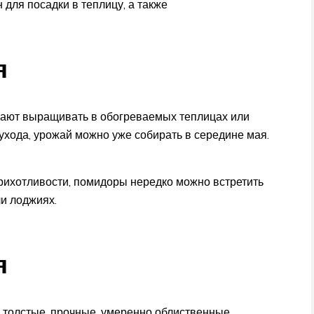
для посадки в теплицу, а также
я
тают выращивать в обогреваемых теплицах или
ухода, урожай можно уже собирать в середине мая.
прихотливости, помидоры нередко можно встретить
ли лоджиях.
я
, толстые, прочные, умеренно облиственные.