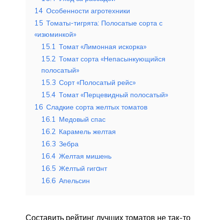
14
Особенности агротехники
15
Томаты-тигрята: Полосатые сорта с
«изюминкой»
15.1
Томат «Лимонная искорка»
15.2
Томат сорта «Непасынкующийся
полосатый»
15.3
Сорт «Полосатый рейс»
15.4
Томат «Перцевидный полосатый»
16
Сладкие сорта желтых томатов
16.1
Медовый спас
16.2
Карамель желтая
16.3
Зебра
16.4
Желтая мишень
16.5
Жeлтый гигaнт
16.6
Апельсин
Составить рейтинг лучших томатов не так-то