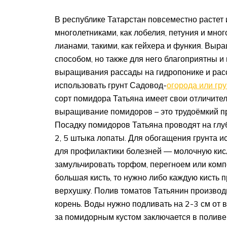
В республике Татарстан повсеместно растет 
многолетниками, как лобелия, петуния и мно
лианами, такими, как гейхера и функия. Вы
способом, но также для него благоприятны и 
выращивания рассады на гидропонике и расс
использовать грунт Садовод-
огорода или гр
сорт помидора Татьяна имеет свои отличител
выращивание помидоров – это трудоёмкий пр
Посадку помидоров Татьяна проводят на глу
2, 5 штыка лопаты. Для обогащения грунта и
для профилактики болезней — молочную кисл
замульчировать торфом, перегноем или комп
большая кисть, то нужно либо каждую кисть 
верхушку. Полив томатов Татьянин производ
корень. Воды нужно подливать на 2-3 см от в
за помидорным кустом заключается в поливе в