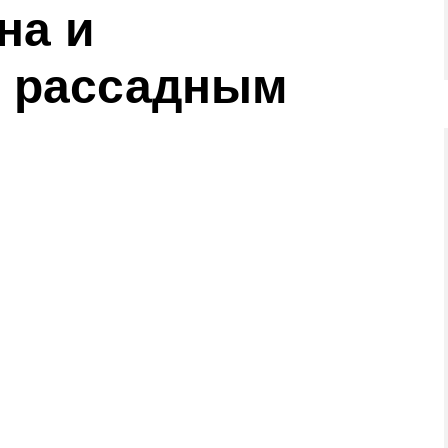
на и
 рассадным