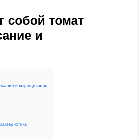
т собой томат
сание и
писание и выращивание
рактеристика