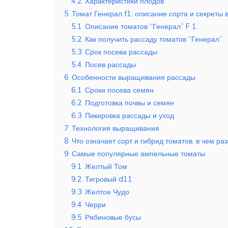
4.2
Характеристики плодов
5
Томат Генерал f1: описание сорта и секреты
5.1
Описание томатов “Генерал” F 1
5.2
Как получить рассаду томатов “Генерал”
5.3
Срок посева рассады
5.4
Посев рассады
6
Особенности выращивания рассады
6.1
Сроки посева семян
6.2
Подготовка почвы и семян
6.3
Пикировка рассады и уход
7
Технология выращивания
8
Что означает сорт и гибрид томатов, в чем ра
9
Самые популярные ампельные томаты
9.1
Желтый Том
9.2
Тигровый d11
9.3
Желтое Чудо
9.4
Черри
9.5
Рябиновые бусы