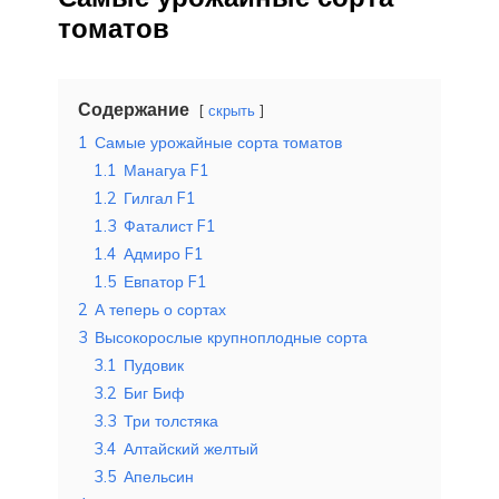
томатов
Содержание
скрыть
1
Самые урожайные сорта томатов
1.1
Манагуа F1
1.2
Гилгал F1
1.3
Фаталист F1
1.4
Адмиро F1
1.5
Евпатор F1
2
А теперь о сортах
3
Высокорослые крупноплодные сорта
3.1
Пудовик
3.2
Биг Биф
3.3
Три толстяка
3.4
Алтайский желтый
3.5
Апельсин