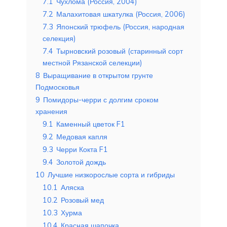
7.1
Чухлома (Россия, 2004)
7.2
Малахитовая шкатулка (Россия, 2006)
7.3
Японский трюфель (Россия, народная
селекция)
7.4
Тырновский розовый (старинный сорт
местной Рязанской селекции)
8
Выращивание в открытом грунте
Подмосковья
9
Помидоры-черри с долгим сроком
хранения
9.1
Каменный цветок F1
9.2
Медовая капля
9.3
Черри Кокта F1
9.4
Золотой дождь
10
Лучшие низкорослые сорта и гибриды
10.1
Аляска
10.2
Розовый мед
10.3
Хурма
10.4
Красная шапочка