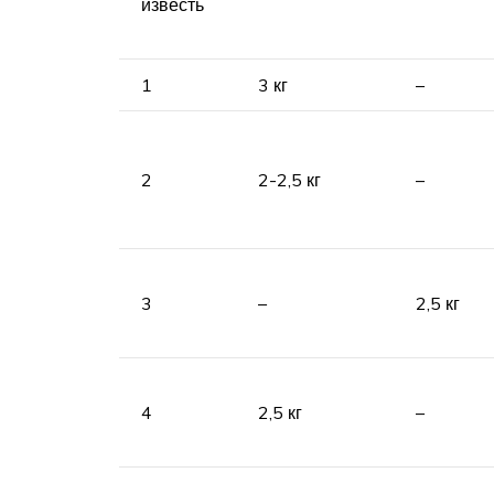
известь
1
3 кг
–
2
2-2,5 кг
–
3
–
2,5 кг
4
2,5 кг
–