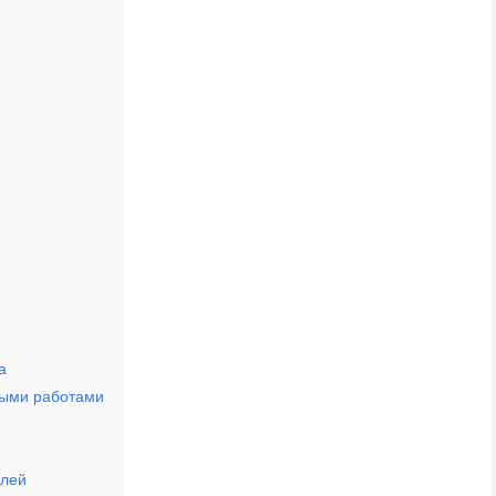
а
ными работами
елей