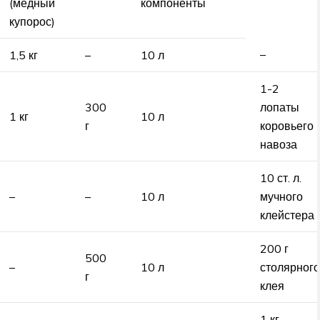
(медный
компоненты
купорос)
–
1,5 кг
–
10 л
1-2
300
лопаты
1 кг
10 л
г
коровьего
навоза
10 ст. л.
–
–
10 л
мучного
клейстера
200 г
500
–
10 л
столярного
г
клея
1 кг