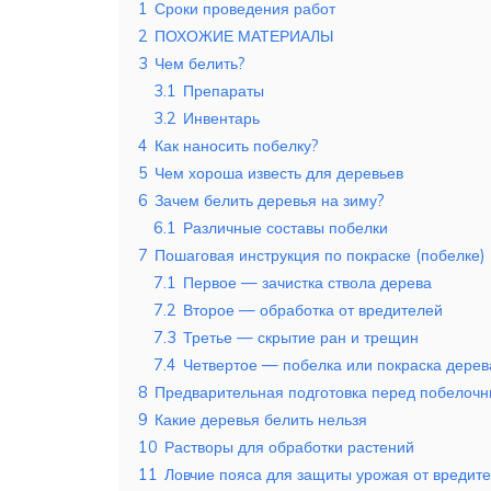
1
Сроки проведения работ
2
ПОХОЖИЕ МАТЕРИАЛЫ
3
Чем белить?
3.1
Препараты
3.2
Инвентарь
4
Как наносить побелку?
5
Чем хороша известь для деревьев
6
Зачем белить деревья на зиму?
6.1
Различные составы побелки
7
Пошаговая инструкция по покраске (побелке)
7.1
Первое — зачистка ствола дерева
7.2
Второе — обработка от вредителей
7.3
Третье — скрытие ран и трещин
7.4
Четвертое — побелка или покраска дерев
8
Предварительная подготовка перед побелоч
9
Какие деревья белить нельзя
10
Растворы для обработки растений
11
Ловчие пояса для защиты урожая от вредит