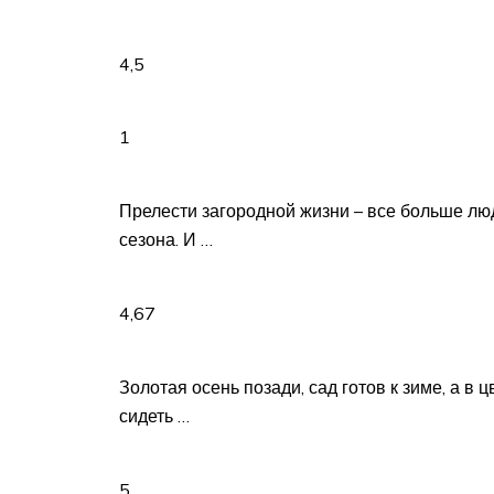
4,5
1
Прелести загородной жизни – все больше люд
сезона. И …
4,67
Золотая осень позади, сад готов к зиме, а в 
сидеть …
5