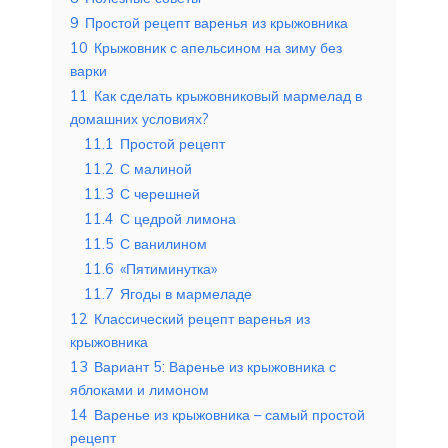
9
Простой рецепт варенья из крыжовника
10
Крыжовник с апельсином на зиму без
варки
11
Как сделать крыжовниковый мармелад в
домашних условиях?
11.1
Простой рецепт
11.2
С малиной
11.3
С черешней
11.4
С цедрой лимона
11.5
С ванилином
11.6
«Пятиминутка»
11.7
Ягоды в мармеладе
12
Классический рецепт варенья из
крыжовника
13
Вариант 5: Варенье из крыжовника с
яблоками и лимоном
14
Варенье из крыжовника – самый простой
рецепт