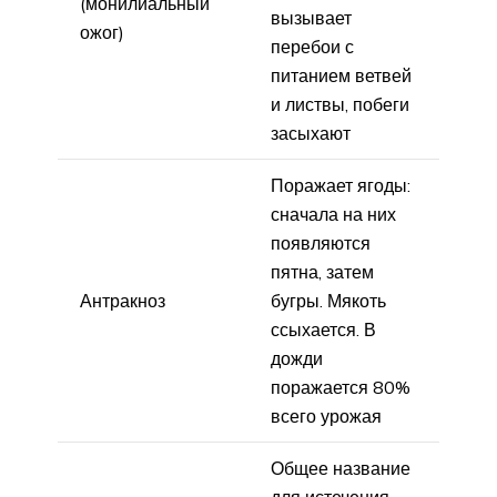
(монилиальный
вызывает
ожог)
перебои с
питанием ветвей
и листвы, побеги
засыхают
Поражает ягоды:
сначала на них
появляются
пятна, затем
Антракноз
бугры. Мякоть
ссыхается. В
дожди
поражается 80%
всего урожая
Общее название
для истечения