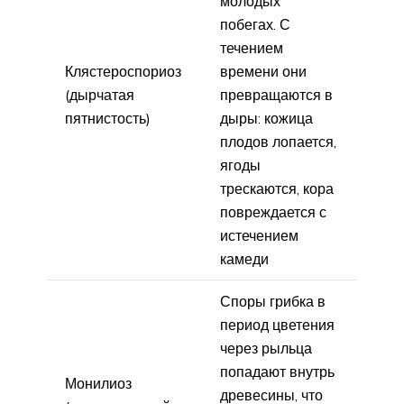
молодых
побегах. С
течением
Клястероспориоз
времени они
(дырчатая
превращаются в
пятнистость)
дыры: кожица
плодов лопается,
ягоды
трескаются, кора
повреждается с
истечением
камеди
Споры грибка в
период цветения
через рыльца
попадают внутрь
Монилиоз
древесины, что