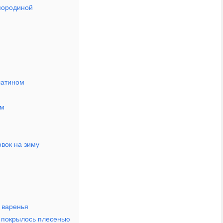
мородиной
латином
ом
овок на зиму
 варенья
и покрылось плесенью