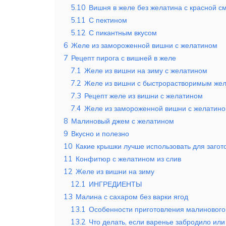
5.10
Вишня в желе без желатина с красной с
5.11
С пектином
5.12
С пикантным вкусом
6
Желе из замороженной вишни с желатином
7
Рецепт пирога с вишней в желе
7.1
Желе из вишни на зиму с желатином
7.2
Желе из вишни с быстрорастворимым же
7.3
Рецепт желе из вишни с желатином
7.4
Желе из замороженной вишни с желатин
8
Малиновый джем с желатином
9
Вкусно и полезно
10
Какие крышки лучше использовать для загот
11
Конфитюр с желатином из слив
12
Желе из вишни на зиму
12.1
ИНГРЕДИЕНТЫ
13
Малина с сахаром без варки ягод
13.1
Особенности приготовления малинового
13.2
Что делать, если варенье забродило ил