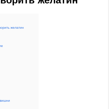
ворить желатин
ле
 вишни