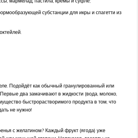
сы, мармелад, пастила, кремы и суфле;
ормообразующей субстанции для икры и спагетти из
октейлей.
еле. Подойдёт как обычный гранулированный или
 Первые два замачивают в жидкости (вода, молоко,
мущество быстрорастворимого продукта в том, что
дать не нужно!
ренья с желатином? Каждый фрукт (ягода) уже