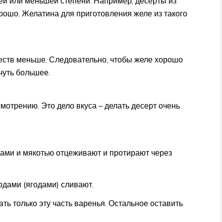
й или меньшей степени. Например, десерты из
рошо. Желатина для приготовления желе из такого
еств меньше. Следовательно, чтобы желе хорошо
чуть большее.
мотрению. Это дело вкуса – делать десерт очень
чками и мякотью отцеживают и протирают через
одами (ягодами) сливают.
ь только эту часть варенья. Остальное оставить