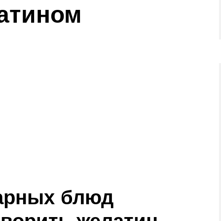
латином
нарных блюд
творить желатин