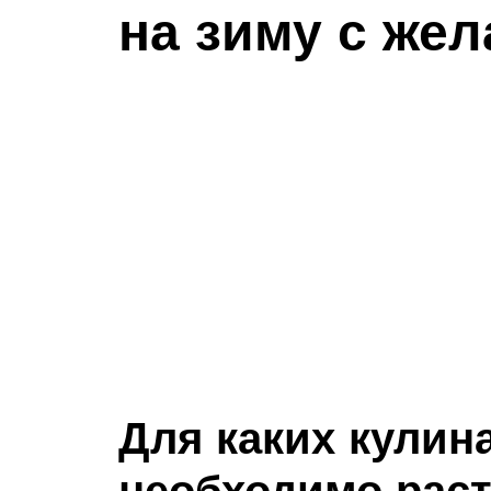
на зиму с же
Для каких кули
необходимо рас