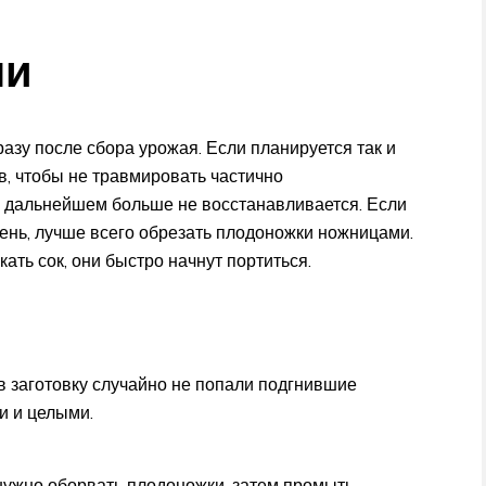
ни
азу после сбора урожая. Если планируется так и
в, чтобы не травмировать частично
в дальнейшем больше не восстанавливается. Если
 день, лучше всего обрезать плодоножки ножницами.
кать сок, они быстро начнут портиться.
в заготовку случайно не попали подгнившие
и и целыми.
ужно оборвать плодоножки, затем промыть