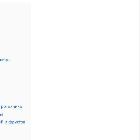
авицы
гротехника
ны
й и фруктов