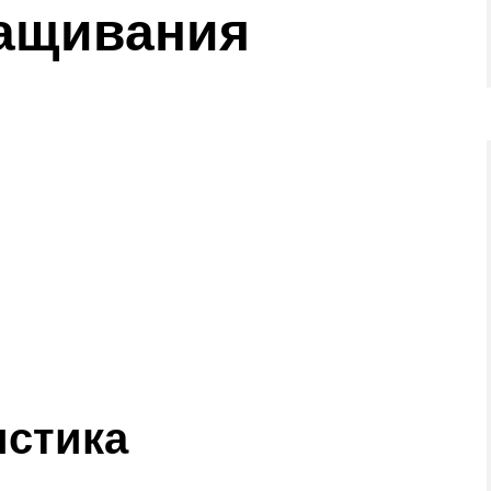
ращивания
истика