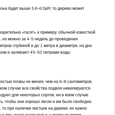
 она будет выше 5.6-6.5рН, то дерево может
арительно «гасят», к примеру, обычной известкой.
, но можно за 4-5 недель до проведения
тров глубиной и до 1 метра в диаметре, на дно
жом и заливают 45-50 литрами воды.
остью почвы не менее, чем на 6-8 сантиметров,
ком случае все свойства подвоя нивелируются.
ндуют для некоторых сортов, ни в коем случае
ть, чтобы они хорошо легли и им было свободно.
 то при наличии листьев на дереве, их нужно
у в ямы вкапывают колья, к которым потом