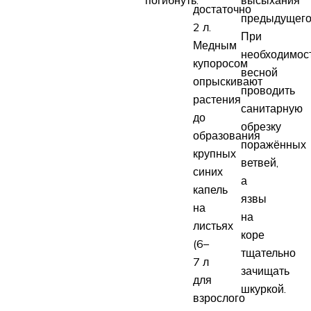
достаточно
предыдущего
2 л.
При
Медным
необходимос
купоросом
весной
опрыскивают
проводить
растения
санитарную
до
обрезку
образования
поражённых
крупных
ветвей,
синих
а
капель
язвы
на
на
листьях
коре
(6–
тщательно
7 л
зачищать
для
шкуркой.
взрослого