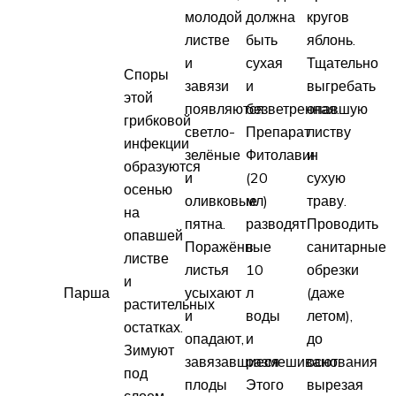
молодой
должна
кругов
листве
быть
яблонь.
и
сухая
Тщательно
Споры
завязи
и
выгребать
этой
появляются
безветренная.
опавшую
грибковой
светло-
Препарат
листву
инфекции
зелёные
Фитолавин
и
образуются
и
(20
сухую
осенью
оливковые
мл)
траву.
на
пятна.
разводят
Проводить
опавшей
Поражённые
в
санитарные
листве
листья
10
обрезки
и
Парша
усыхают
л
(даже
растительных
и
воды
летом),
остатках.
опадают,
и
до
Зимуют
завязавшиеся
размешивают.
основания
под
плоды
Этого
вырезая
слоем