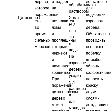
дерева,
отпадает,
достаточно
обрабатывают
которое
на
для
раствором
поражает
ней
подкормки
Цитоспороз
Хома
его
появляются
взрослого
(40
во
язвы
дерева.
г на
время
и
Обязательно
10
сильных
проплешины,
проводить
л
морозов.
которые
осеннюю
воды).
чернеют
побелку
На
и
штамбов
взрослое
начинают
яблонь
дерево
крошиться.
(эффективне
уходит
При
наносить
5 л
поражении
краску
раствора,
цитоспорозом
двумя
а
дерево
слоями,
для
может
дождавшись
молодого
погибнуть.
высыхания