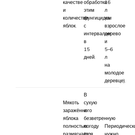
качестве
обработки
16
и
этим
л
количестве
фунгицидом
на
яблок.
с
взрослое
интервалом
дерево
в
и
15
5–6
дней.
л
на
молодое
деревце).
В
Мякоть
сухую
заражённого
и
яблока
безветренную
полностью
погоду
Периодическ
размягчается
(по
нужно