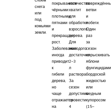
покрываются
количества
повреждённ
снега
чёрными
хватит
ветви
или
плотными
для
и
под
пятнами
обработки
побеги.
комьями
и
взрослого
Один
земли.
прекращают
дерева.
раз
рост.
Для
за
Заболевание
молодого
сезон
иногда
достаточно
опрыскивать
приводит
2–3
яблони
к
л
фунгицидами
гибели
раствора.
бордоской
дерева,
За
жидкостью
но
сезон
или
чаще
допустимо
медным
отражается
провести
купоросом
на
4
(15–