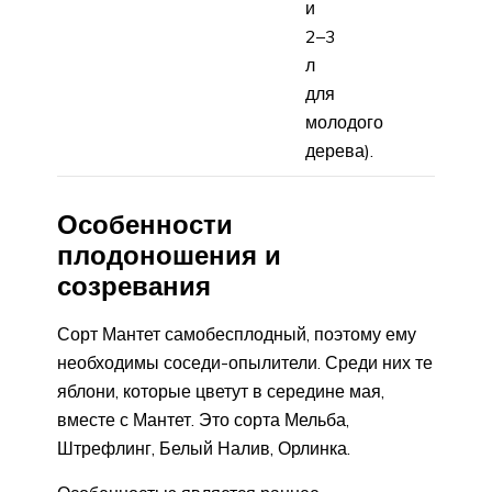
и
2–3
л
для
молодого
дерева).
Особенности
плодоношения и
созревания
Сорт Мантет самобесплодный, поэтому ему
необходимы соседи-опылители. Среди них те
яблони, которые цветут в середине мая,
вместе с Мантет. Это сорта Мельба,
Штрефлинг, Белый Налив, Орлинка.