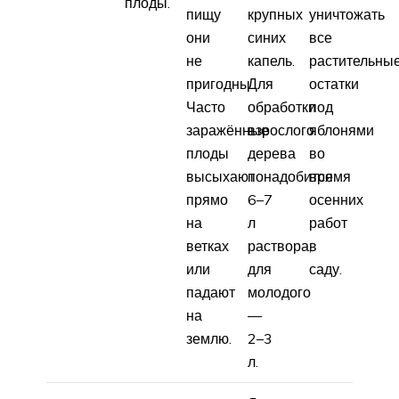
плоды.
пищу
крупных
уничтожать
они
синих
все
не
капель.
растительны
пригодны.
Для
остатки
Часто
обработки
под
заражённые
взрослого
яблонями
плоды
дерева
во
высыхают
понадобится
время
прямо
6–7
осенних
на
л
работ
ветках
раствора,
в
или
для
саду.
падают
молодого
на
—
землю.
2–3
л.