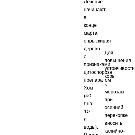
Лечение
начинают
в
конце
марта,
опрыскивая
дерево
Для
с
повышения
признаками
устойчивости
цитоспороза
коры
препаратом
к
Хом
морозам
(40
при
г на
осенней
10
перекопке
л
вносить
воды).
калийно-
Перед