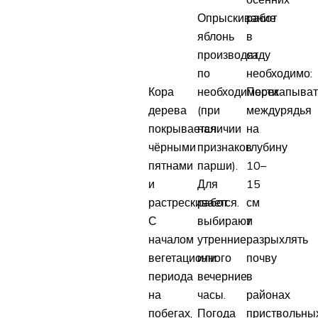
Опрыскивание
работ
яблонь
в
производят
саду
по
необходимо:
Кора
необходимости
Перекапыват
дерева
(при
междурядья
покрывается
наличии
на
чёрными
признаков
глубину
пятнами
парши).
10–
и
Для
15
растрескивается.
работ
см
С
выбирают
и
началом
утренние
разрыхлять
вегетационного
или
почву
периода
вечерние
в
на
часы.
районах
побегах,
Погода
приствольны