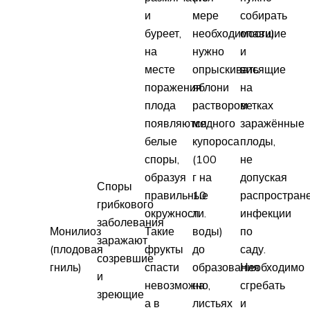
и
мере
собирать
буреет,
необходимости)
опавшие
на
нужно
и
месте
опрыскивать
висящие
поражения
яблони
на
плода
раствором
ветках
появляются
медного
заражённые
белые
купороса
плоды,
споры,
(100
не
образуя
г на
допуская
Споры
правильные
10
распростран
грибкового
окружности.
л
инфекции
заболевания
Монилиоз
Такие
воды)
по
заражают
(плодовая
фрукты
до
саду.
созревшие
гниль)
спасти
образования
Необходимо
и
невозможно,
на
сгребать
зреющие
а в
листьях
и