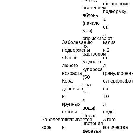
фосфорную
цветением
подкормку:
яблонь
1
(начало
ст.
мая)
л.
опрыскивают
Заболеванию
калия
их
подвержены
и 2
раствором
яблони
ст.
медного
любого
л.
купороса
возраста.
гранулирова
(50
Кора
суперфосфа
г на
деревьев
на
10
и
10
л
крупных
л
воды).
ветвей
воды.
После
Заболевание
отслаивается
Этого
цветения
коры
и
количества
деревья