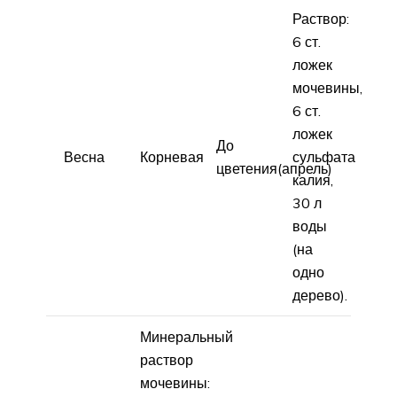
Раствор:
6 ст.
ложек
мочевины,
6 ст.
ложек
До
Весна
Корневая
сульфата
цветения(апрель)
калия,
30 л
воды
(на
одно
дерево).
Минеральный
раствор
мочевины: