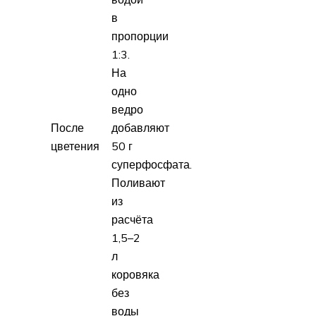
в
пропорции
1:3.
На
одно
ведро
После
добавляют
цветения
50 г
суперфосфата.
Поливают
из
расчёта
1,5–2
л
коровяка
без
воды