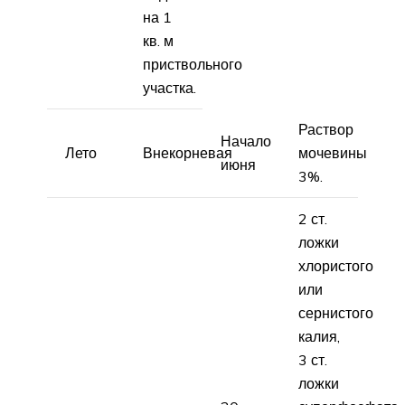
на 1
кв. м
приствольного
участка.
Раствор
Начало
Лето
Внекорневая
мочевины
июня
3%.
2 ст.
ложки
хлористого
или
сернистого
калия,
3 ст.
ложки