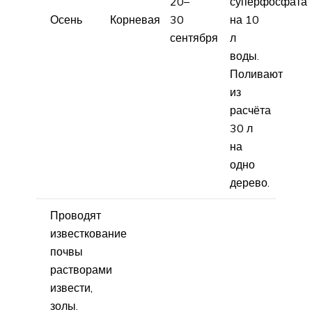
20–
суперфосфата
Осень
Корневая
30
на 10
сентября
л
воды.
Поливают
из
расчёта
30 л
на
одно
дерево.
Проводят
известкование
почвы
растворами
извести,
золы.