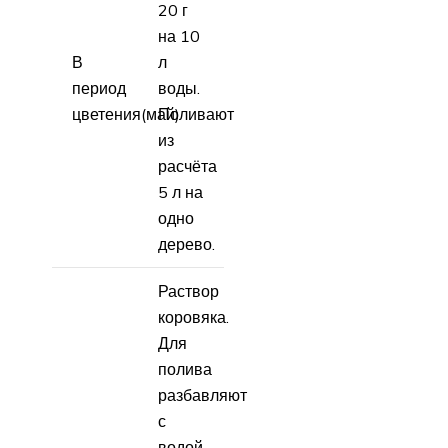
20 г
на 10
В
л
период
воды.
цветения(май)
Поливают
из
расчёта
5 л на
одно
дерево.
Раствор
коровяка.
Для
полива
разбавляют
с
водой