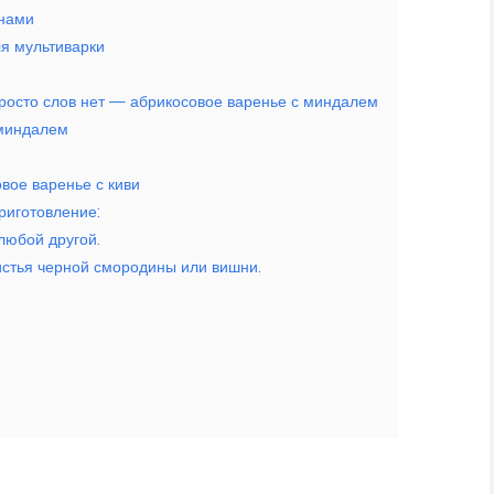
инами
ля мультиварки
просто слов нет — абрикосовое варенье с миндалем
 миндалем
вое варенье с киви
риготовление:
любой другой.
истья черной смородины или вишни.