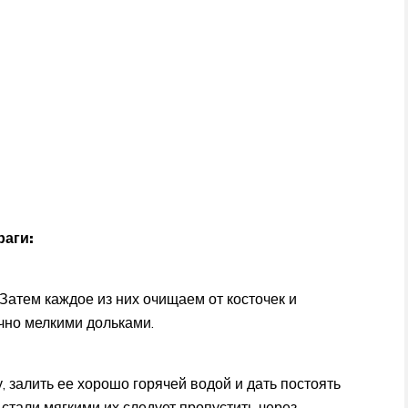
раги:
Затем каждое из них очищаем от косточек и
чно мелкими дольками.
, залить ее хорошо горячей водой и дать постоять
 стали мягкими их следует пропустить через