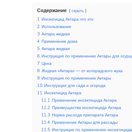
Содержание
скрыть
1
Инсектицид Актара что это
2
Использование
3
Актара жидкая
4
Применение дома
5
Актара жидкая
6
Инструкция по применению Актары для огурц
7
Цена
8
Жидкая «Актара» — от колорадского жука
9
Инструкция по применению Актары
10
Инструкция для сада и огорода
11
Инсектицид Актара
11.1
Применение инсектицида Актара
11.2
Преимущества инсектицида Актара
11.3
Норма расхода препарата Актара
11.4
Применение Актары для рассады
11.5
Инструкция по применению инсектицида