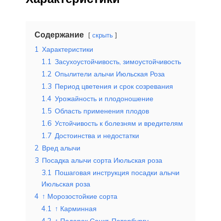
Содержание
скрыть
1
Характеристики
1.1
Засухоустойчивость, зимоустойчивость
1.2
Опылители алычи Июльская Роза
1.3
Период цветения и срок созревания
1.4
Урожайность и плодоношение
1.5
Область применения плодов
1.6
Устойчивость к болезням и вредителям
1.7
Достоинства и недостатки
2
Вред алычи
3
Посадка алычи сорта Июльская роза
3.1
Пошаговая инструкция посадки алычи
Июльская роза
4
↑ Морозостойкие сорта
4.1
↑ Карминная
4.2
↑ Подарок Санкт-Петербургу