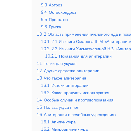
9.3
Артроз
9.4
Остеохондроз
9.5
Простатит
9.6
Грыжа
10
2 Область применения пчелиного яда и пок
10.1
2.1 Из книги Омарова Ш.М. «Апитерапия
10.2
2.2 Из книги Хисматуллиной Н.З. «Апите
10.2.1
Показания для апитерапии
11
Точки для укусов
12
Другие средства апитерапии
13
Что такое апитерапия
13.1
Истоки апитерапии
13.2
Какие продукты используются
14
Особые случаи и противопоказания
15
Польза укуса пчел
16
Апитерапия в лечебных учреждениях
16.1
Апипунктура
16.2
Микроапипунктура