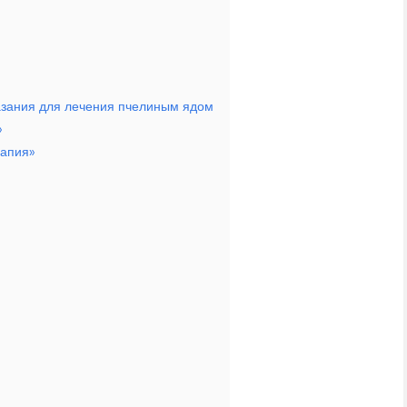
азания для лечения пчелиным ядом
»
рапия»