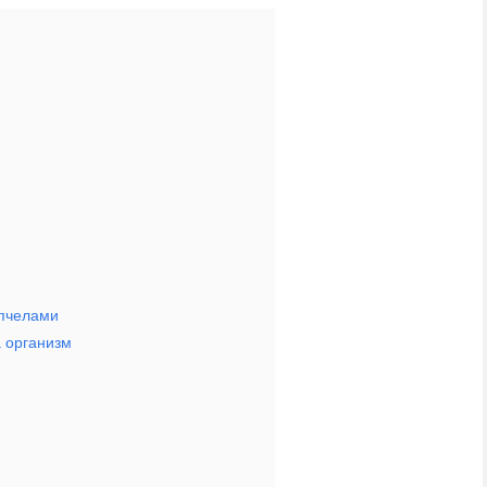
 пчелами
а организм