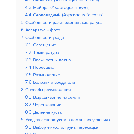
4.2
Перистый (Asparagus plumosus)
4.3
Мейера (Asparagus meyeri)
4.4
Серповидный (Asparagus falcatus)
5
Особенности размножения аспарагуса
6
Аспарагус – фото
7
Особенности ухода
7.1
Освещение
7.2
Температура
7.3
Влажность и полив
7.4
Пересадка
7.5
Размножение
7.6
Болезни и вредители
8
Способы размножения
8.1
Выращивание из семян
8.2
Черенкование
8.3
Деление куста
9
Уход за аспарагусом в домашних условиях
9.1
Выбор емкости, грунт, пересадка