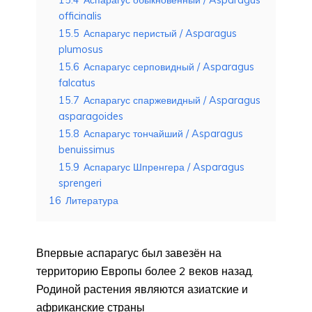
15.4
Аспарагус обыкновенный / Asparagus
officinalis
15.5
Аспарагус перистый / Asparagus
plumosus
15.6
Аспарагус серповидный / Asparagus
falcatus
15.7
Аспарагус спаржевидный / Asparagus
asparagoides
15.8
Аспарагус тончайший / Asparagus
benuissimus
15.9
Аспарагус Шпренгера / Asparagus
sprengeri
16
Литература
Впервые аспарагус был завезён на
территорию Европы более 2 веков назад.
Родиной растения являются азиатские и
африканские страны