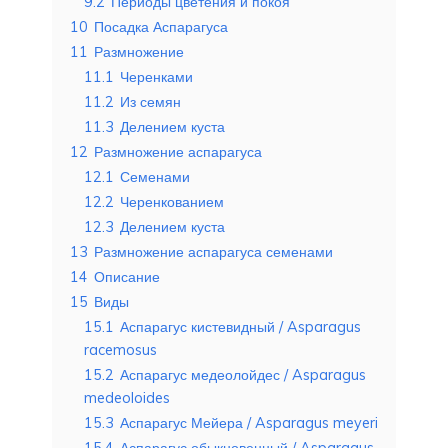
9.2
Периоды цветения и покоя
10
Посадка Аспарагуса
11
Размножение
11.1
Черенками
11.2
Из семян
11.3
Делением куста
12
Размножение аспарагуса
12.1
Семенами
12.2
Черенкованием
12.3
Делением куста
13
Размножение аспарагуса семенами
14
Описание
15
Виды
15.1
Аспарагус кистевидный / Asparagus
racemosus
15.2
Аспарагус медеолойдес / Asparagus
medeoloides
15.3
Аспарагус Мейера / Asparagus meyeri