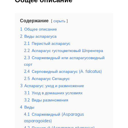
Содержание
скрыть
1
Общее описание
2
Виды аспарагуса
2.1
Перистый аспарагус
2.2
Аспарагус густоцветковый Шпренгера
2.3
Спаржевидный или аспарагусовидный
сорт
2.4
Серповидный аспарагус (A. falcatus)
2.5
Аспарагус Сетацеус
3
Аспарагус: уход и размножение
3.1
Уход в домашних условиях
3.2
Виды размножения
4
Виды
4.1
Спаржевидный (Asparagus
asparagoides)