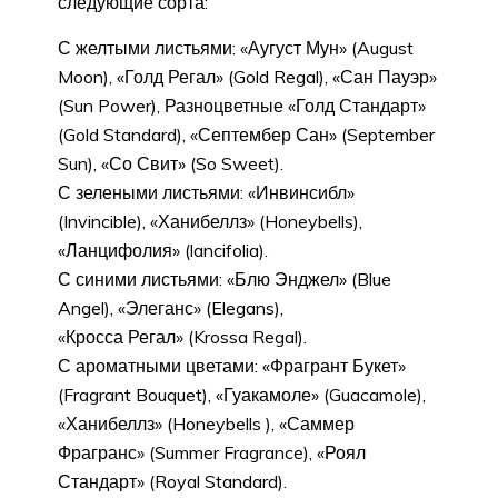
следующие сорта:
С желтыми листьями: «Аугуст Мун» (August
Moon), «Голд Регал» (Gold Regal), «Сан Пауэр»
(Sun Power), Разноцветные «Голд Стандарт»
(Gold Standard), «Септембер Сан» (September
Sun), «Со Свит» (So Sweet).
С зелеными листьями: «Инвинсибл»
(Invincible), «Ханибеллз» (Honeybells),
«Ланцифолия» (lancifolia).
С синими листьями: «Блю Энджел» (Blue
Angel), «Элеганс» (Elegans),
«Кросса Регал» (Krossa Regal).
С ароматными цветами: «Фрагрант Букет»
(Fragrant Bouquet), «Гуакамоле» (Guacamole),
«Ханибеллз» (Honeybells ), «Саммер
Фрагранс» (Summer Fragrance), «Роял
Стандарт» (Royal Standard).