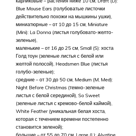
карликовые – растения ниже 10 см, Draft (D):
Blue Mouse Ears (голубоватые листочки
действительно похожи на мышкины ушки),
миниатюрные – от 10 до 15 см, Miniature
(Mini): La Donna (листья голубовато-желто-
зеленые),
маленькие – от 16 до 25 см, Small (S): хоста
Голд тоун (зеленые листья с белой или
желтой полосой), Headsmen Blue (листья
голубо-зеленые);
средние – от 30 до 50 см, Medium (M, Med):
Night Before Christmas (темно-зеленые
листья с белой серединой), So Sweet
(зеленые листья с кремово-белой каймой),
White Feather (уникальная белая хоста,
которая с течением времени постепенно
становится зеленой);
большие – от 55 до 70 см, Large (L): Alvatine